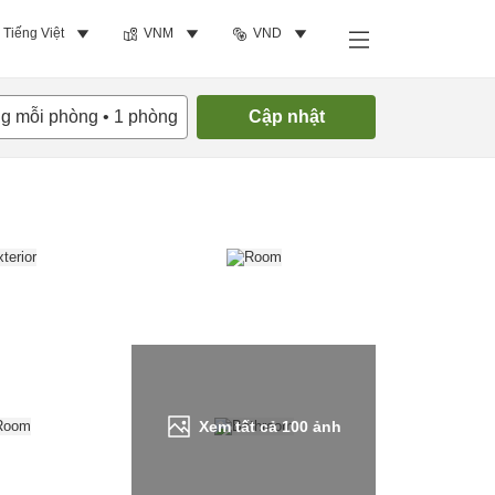
Tiếng Việt
VNM
VND
Tìm phòng trống
ng mỗi phòng
•
1
phòng
Cập nhật
Xem tất cả
100
ảnh