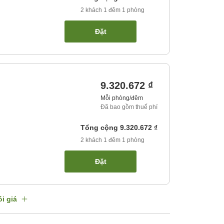
2
khách
1
đêm
1
phòng
Đặt
9.320.672 ₫
Mỗi phòng/đêm
Đã bao gồm thuế phí
Tổng cộng
9.320.672 ₫
2
khách
1
đêm
1
phòng
Đặt
i giá