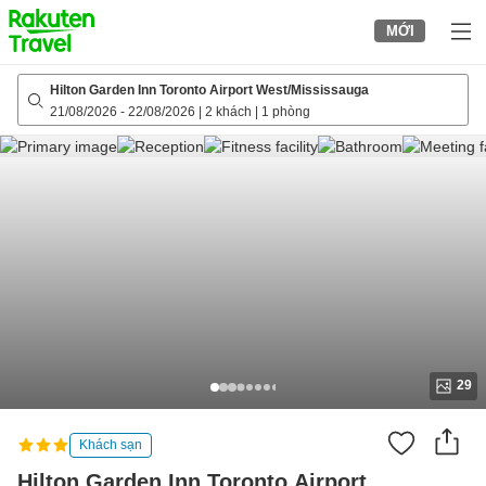
to
MỚI
top
page
Hilton Garden Inn Toronto Airport West/Mississauga
21/08/2026
-
22/08/2026
|
2 khách
|
1 phòng
29
Khách sạn
Hilton Garden Inn Toronto Airport