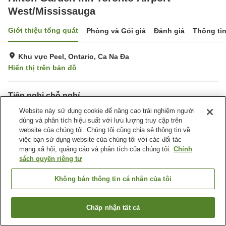
West/Mississauga
Giới thiệu tổng quát
Phòng và Gói giá
Đánh giá
Thông ti
Khu vực Peel, Ontario, Ca Na Đa
Hiển thị trên bản đồ
Tiện nghi chỗ nghỉ
Hồ bơi ngoài trời
Website này sử dụng cookie để nâng cao trải nghiệm người
Hồ bơi trong nhà
dùng và phân tích hiệu suất với lưu lượng truy cập trên
website của chúng tôi. Chúng tôi cũng chia sẻ thông tin về
Trang chủ
Ca Na Đa
Ontario
Khu vực Peel
việc bạn sử dụng website của chúng tôi với các đối tác
Hilton Garden Inn Toronto Airport West/Mississauga
mạng xã hội, quảng cáo và phân tích của chúng tôi.
Chính
sách quyền riêng tư
Không bán thông tin cá nhân của tôi
Chấp nhận tất cả
Tìm phòng trống