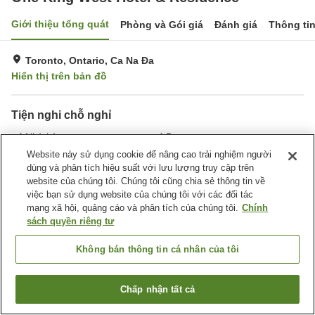
Giới thiệu tổng quát
Phòng và Gói giá
Đánh giá
Thông ti
Toronto, Ontario, Ca Na Đa
Hiển thị trên bản đồ
Tiện nghi chỗ nghỉ
Nhà hàng
Bar
Hoàn toàn không hút thuốc
Giặt ủi
Website này sử dụng cookie để nâng cao trải nghiệm người
dùng và phân tích hiệu suất với lưu lượng truy cập trên
website của chúng tôi. Chúng tôi cũng chia sẻ thông tin về
Trang chủ
Ca Na Đa
Ontario
Toronto
việc bạn sử dụng website của chúng tôi với các đối tác
One King West Hotel & Residence
mạng xã hội, quảng cáo và phân tích của chúng tôi.
Chính
sách quyền riêng tư
Không bán thông tin cá nhân của tôi
Chấp nhận tất cả
Tìm phòng trống