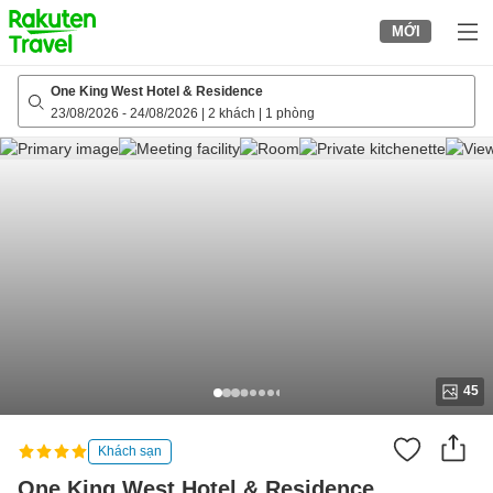
to
MỚI
top
page
One King West Hotel & Residence
23/08/2026
-
24/08/2026
|
2 khách
|
1 phòng
45
Khách sạn
One King West Hotel & Residence