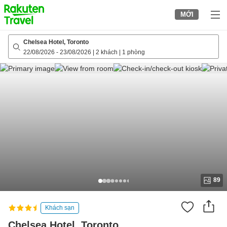
to
MỚI
top
page
Chelsea Hotel, Toronto
22/08/2026
-
23/08/2026
|
2 khách
|
1 phòng
89
Khách sạn
Chelsea Hotel, Toronto