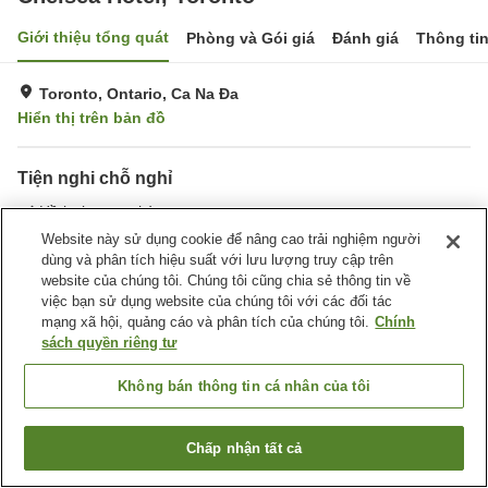
Giới thiệu tổng quát
Phòng và Gói giá
Đánh giá
Thông ti
Toronto, Ontario, Ca Na Đa
Hiển thị trên bản đồ
Tiện nghi chỗ nghỉ
Hồ bơi trong nhà
Website này sử dụng cookie để nâng cao trải nghiệm người
dùng và phân tích hiệu suất với lưu lượng truy cập trên
Trang chủ
Ca Na Đa
Ontario
Toronto
website của chúng tôi. Chúng tôi cũng chia sẻ thông tin về
Chelsea Hotel, Toronto
việc bạn sử dụng website của chúng tôi với các đối tác
mạng xã hội, quảng cáo và phân tích của chúng tôi.
Chính
sách quyền riêng tư
Không bán thông tin cá nhân của tôi
Chấp nhận tất cả
Tìm phòng trống