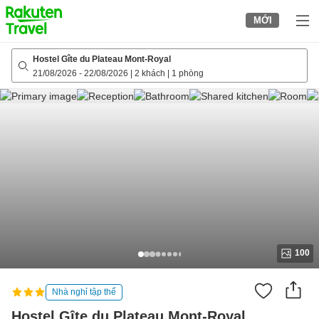
to
MỚI
top
page
Hostel Gîte du Plateau Mont-Royal
21/08/2026
-
22/08/2026
|
2 khách
|
1 phòng
100
Nhà nghỉ tập thể
Hostel Gîte du Plateau Mont-Royal