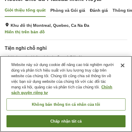
Giới thiệu tổng quát
Phòng và Gói giá
Đánh giá
Thông ti
Khu đô thị Montreal, Quebec, Ca Na Đa
Hiển thị trên bản đồ
Tiện nghi chỗ nghỉ
Hoàn toàn không hút thuốc
Giặt ủi
Tiện nghi văn phòng
Website này sử dụng cookie để nâng cao trải nghiệm người
dùng và phân tích hiệu suất với lưu lượng truy cập trên
website của chúng tôi. Chúng tôi cũng chia sẻ thông tin về
Trang chủ
Ca Na Đa
Quebec
Khu đô thị Montreal
việc bạn sử dụng website của chúng tôi với các đối tác
Hostel Gîte du Plateau Mont-Royal
mạng xã hội, quảng cáo và phân tích của chúng tôi.
Chính
sách quyền riêng tư
Không bán thông tin cá nhân của tôi
Chấp nhận tất cả
Tìm phòng trống