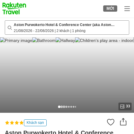
to
MỚI
top
page
Aston Purwokerto Hotel & Conference Center (aka Aston
Imperium Purwokerto)
21/08/2026
-
22/08/2026
|
2 khách
|
1 phòng
33
Khách sạn
Aston Purwokerto Hotel & Conference