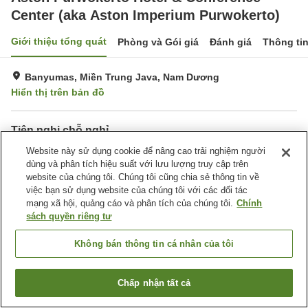
Center (aka Aston Imperium Purwokerto)
Giới thiệu tổng quát
Phòng và Gói giá
Đánh giá
Thông ti
Banyumas, Miền Trung Java, Nam Dương
Hiển thị trên bản đồ
Tiện nghi chỗ nghỉ
Bãi đỗ xe
Website này sử dụng cookie để nâng cao trải nghiệm người
Spa / Salon
dùng và phân tích hiệu suất với lưu lượng truy cập trên
Nhà hàng
Bar
website của chúng tôi. Chúng tôi cũng chia sẻ thông tin về
việc bạn sử dụng website của chúng tôi với các đối tác
Trang chủ
Nam Dương
Miền Trung Java
Banyumas
mạng xã hội, quảng cáo và phân tích của chúng tôi.
Chính
Aston Purwokerto Hotel & Conference Center (aka Aston Imperium
sách quyền riêng tư
Purwokerto)
Không bán thông tin cá nhân của tôi
Chấp nhận tất cả
Tìm phòng trống