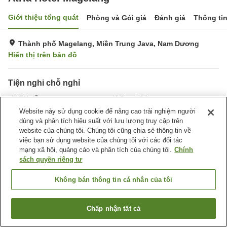
Giới thiệu tổng quát
Phòng và Gói giá
Đánh giá
Thông ti
Thành phố Magelang, Miền Trung Java, Nam Dương
Hiển thị trên bản đồ
Tiện nghi chỗ nghỉ
Bãi đỗ xe
Spa / Salon
Nhà hàng
Bar
Website này sử dụng cookie để nâng cao trải nghiệm người
dùng và phân tích hiệu suất với lưu lượng truy cập trên
website của chúng tôi. Chúng tôi cũng chia sẻ thông tin về
Trang chủ
Nam Dương
Miền Trung Java
Thành phố Magelang
việc bạn sử dụng website của chúng tôi với các đối tác
Atria Hotel Magelang
mạng xã hội, quảng cáo và phân tích của chúng tôi.
Chính
sách quyền riêng tư
Không bán thông tin cá nhân của tôi
Chấp nhận tất cả
Tìm phòng trống