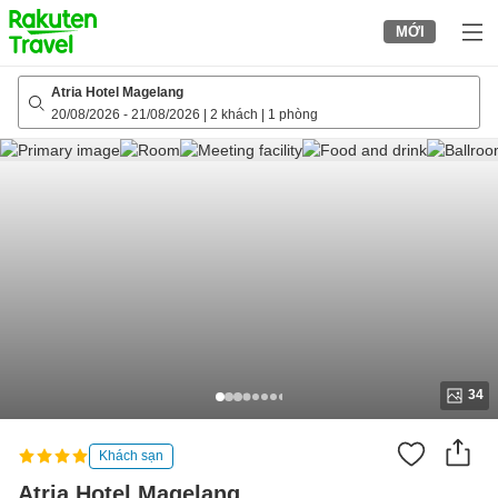
to
MỚI
top
page
Atria Hotel Magelang
20/08/2026
-
21/08/2026
|
2 khách
|
1 phòng
34
Khách sạn
Atria Hotel Magelang