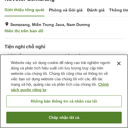
Giới thiệu tổng quát
Phòng và Gói giá
Đánh giá
Thông ti
Semarang, Miền Trung Java, Nam Dương
Hiển thị trên bản đồ
Tiện nghi chỗ nghỉ
Bãi đỗ xe
Spa / Salon
Nhà hàng
Bar
Website này sử dụng cookie để nâng cao trải nghiệm người
dùng và phân tích hiệu suất với lưu lượng truy cập trên
website của chúng tôi. Chúng tôi cũng chia sẻ thông tin về
Trang chủ
Nam Dương
Miền Trung Java
Semarang
việc bạn sử dụng website của chúng tôi với các đối tác
Novotel Semarang
mạng xã hội, quảng cáo và phân tích của chúng tôi.
Chính
sách quyền riêng tư
Không bán thông tin cá nhân của tôi
Chấp nhận tất cả
Tìm phòng trống