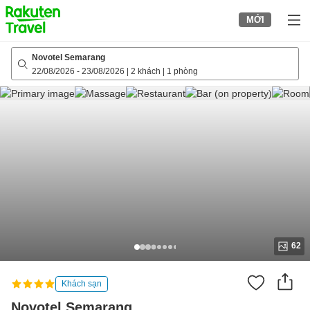
to
MỚI
top
page
Novotel Semarang
22/08/2026
-
23/08/2026
|
2 khách
|
1 phòng
62
Khách sạn
Novotel Semarang