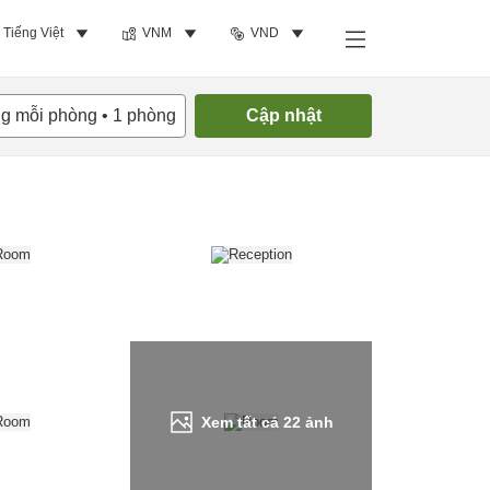
Tiếng Việt
VNM
VND
Tìm phòng trống
ng mỗi phòng
•
1
phòng
Cập nhật
Xem tất cả
22
ảnh