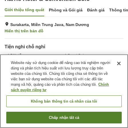
Giới thiệu tổng quát
Phòng và Gói giá
Đánh giá
Thông ti
Surakarta, Miền Trung Java, Nam Dương
Hiển thị trên bản đồ
Tiện nghi chỗ nghỉ
Bãi đỗ xe
Spa / Salon
Nhà hàng
Bar
Website này sử dụng cookie để nâng cao trải nghiệm người
dùng và phân tích hiệu suất với lưu lượng truy cập trên
website của chúng tôi. Chúng tôi cũng chia sẻ thông tin về
Trang chủ
Nam Dương
Miền Trung Java
Surakarta
việc bạn sử dụng website của chúng tôi với các đối tác
Harris Hotel & Convention Solo
mạng xã hội, quảng cáo và phân tích của chúng tôi.
Chính
sách quyền riêng tư
Không bán thông tin cá nhân của tôi
Chấp nhận tất cả
Tìm phòng trống