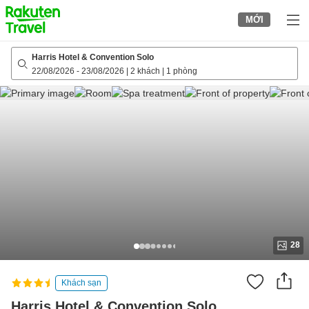
to
MỚI
top
page
Harris Hotel & Convention Solo
22/08/2026
-
23/08/2026
|
2 khách
|
1 phòng
28
Khách sạn
Harris Hotel & Convention Solo