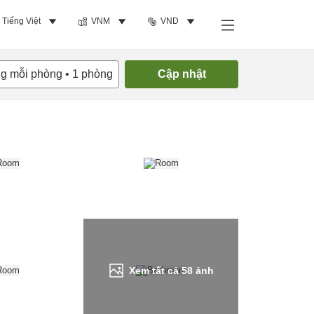
Tiếng Việt
VNM
VND
Tìm phòng trống
ng mỗi phòng
•
1
phòng
Cập nhật
Xem tất cả
58
ảnh