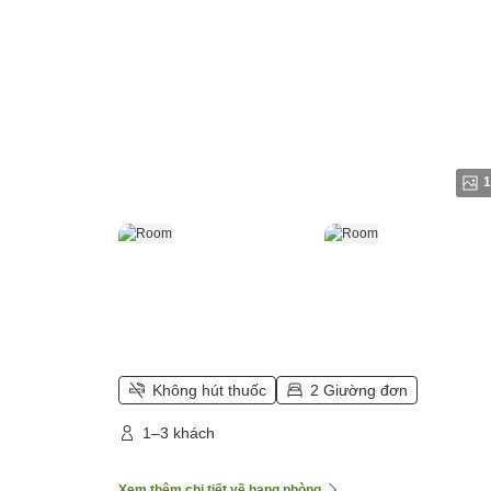
1
Không hút thuốc
2 Giường đơn
1–3 khách
Xem thêm chi tiết về hạng phòng