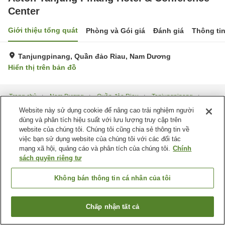
Center
Giới thiệu tổng quát
Phòng và Gói giá
Đánh giá
Thông ti
Tanjungpinang, Quần đảo Riau, Nam Dương
Hiển thị trên bản đồ
Trang chủ
Nam Dương
Quần đảo Riau
Tanjungpinang
Aston Tanjung Pinang Hotel & Conference Center
Website này sử dụng cookie để nâng cao trải nghiệm người
dùng và phân tích hiệu suất với lưu lượng truy cập trên
website của chúng tôi. Chúng tôi cũng chia sẻ thông tin về
việc bạn sử dụng website của chúng tôi với các đối tác
mạng xã hội, quảng cáo và phân tích của chúng tôi.
Chính
sách quyền riêng tư
Không bán thông tin cá nhân của tôi
Chấp nhận tất cả
Tìm phòng trống