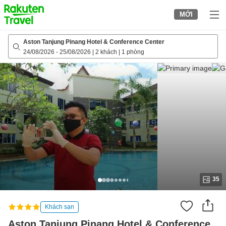
to
MỚI
top
page
Aston Tanjung Pinang Hotel & Conference Center
24/08/2026
-
25/08/2026
|
2 khách
|
1 phòng
35
Khách sạn
Aston Tanjung Pinang Hotel & Conference