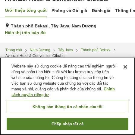
Giới thiệu tổng quát
Phòng và Gói giá
Đánh giá
Thông ti
Thành phố Bekasi, Tây Java, Nam Dương
Hiển thị trên bản đồ
Trang chủ
Nam Dương
Tây Java
Thành phố Bekasi
Avenzel Hotel & Convention Cibubur
Website này sử dụng cookie để nâng cao trải nghiệm người
dùng và phân tích hiệu suất với lưu lượng truy cập trên
website của chúng tôi. Chúng tôi cũng chia sẻ thông tin về
việc bạn sử dụng website của chúng tôi với các đối tác
mạng xã hội, quảng cáo và phân tích của chúng tôi.
Chính
sách quyền riêng tư
Không bán thông tin cá nhân của tôi
Chấp nhận tất cả
Tìm phòng trống