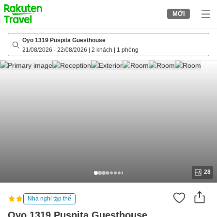
to
MỚI
top
page
Oyo 1319 Puspita Guesthouse
21/08/2026
-
22/08/2026
|
2 khách
|
1 phòng
28
Nhà nghỉ tập thể
Oyo 1319 Puspita Guesthouse