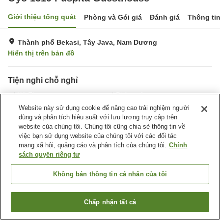
Giới thiệu tổng quát
Phòng và Gói giá
Đánh giá
Thông ti
Thành phố Bekasi, Tây Java, Nam Dương
Hiển thị trên bản đồ
Tiện nghi chỗ nghỉ
Wi-Fi
Phòng tập gym
Nhà hàng
Hoàn toàn không hút thuốc
Website này sử dụng cookie để nâng cao trải nghiệm người
dùng và phân tích hiệu suất với lưu lượng truy cập trên
website của chúng tôi. Chúng tôi cũng chia sẻ thông tin về
Trang chủ
Nam Dương
Tây Java
Thành phố Bekasi
việc bạn sử dụng website của chúng tôi với các đối tác
Oyo 1319 Puspita Guesthouse
mạng xã hội, quảng cáo và phân tích của chúng tôi.
Chính
sách quyền riêng tư
Không bán thông tin cá nhân của tôi
Chấp nhận tất cả
Tìm phòng trống