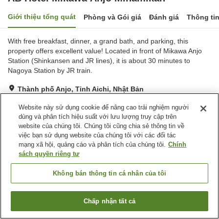
Giới thiệu tổng quát
Phòng và Gói giá
Đánh giá
Thông ti
With free breakfast, dinner, a grand bath, and parking, this
property offers excellent value! Located in front of Mikawa Anjo
Station (Shinkansen and JR lines), it is about 30 minutes to
Nagoya Station by JR train.
Thành phố Anjo, Tỉnh Aichi, Nhật Bản
Hiển thị trên bản đồ
Website này sử dụng cookie để nâng cao trải nghiệm người
Rất tốt
Đánh giá:
575
lượt
4
dùng và phân tích hiệu suất với lưu lượng truy cập trên
website của chúng tôi. Chúng tôi cũng chia sẻ thông tin về
việc bạn sử dụng website của chúng tôi với các đối tác
Tiện nghi chỗ nghỉ
mạng xã hội, quảng cáo và phân tích của chúng tôi.
Chính
sách quyền riêng tư
Bãi đỗ xe
Xông hơi
Spa / Salon
Máy bán hàng tự động
Không bán thông tin cá nhân của tôi
Trang chủ
Nhật Bản
Tỉnh Aichi
Thành phố Anjo
Chấp nhận tất cả
AB Hotel Mikawa Anjo Minamikan
Tìm phòng trống