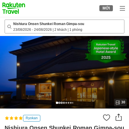
to
MỚI
top
page
Nishiura Onsen Shunkei Roman Gimpa-sou
23/08/2026
-
24/08/2026
|
2 khách
|
1 phòng
30
Ryokan
Nishiura Onsen Shunkei Roman Gimpa-sou