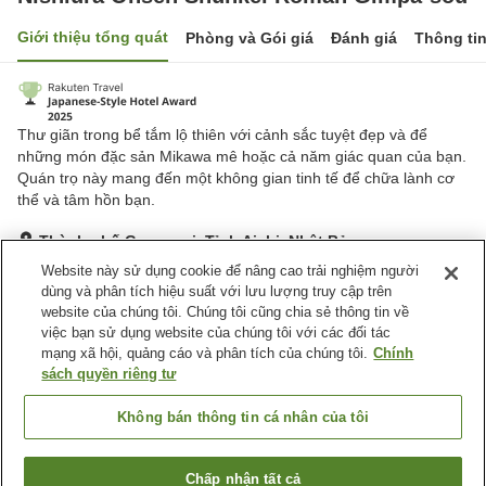
Giới thiệu tổng quát
Phòng và Gói giá
Đánh giá
Thông ti
Thư giãn trong bể tắm lộ thiên với cảnh sắc tuyệt đẹp và để
những món đặc sản Mikawa mê hoặc cả năm giác quan của bạn.
Quán trọ này mang đến một không gian tinh tế để chữa lành cơ
thể và tâm hồn bạn.
Thành phố Gamagori, Tỉnh Aichi, Nhật Bản
Hiển thị trên bản đồ
Website này sử dụng cookie để nâng cao trải nghiệm người
dùng và phân tích hiệu suất với lưu lượng truy cập trên
Tuyệt vời
Đánh giá:
295
lượt
4.5
website của chúng tôi. Chúng tôi cũng chia sẻ thông tin về
việc bạn sử dụng website của chúng tôi với các đối tác
mạng xã hội, quảng cáo và phân tích của chúng tôi.
Chính
Tiện nghi chỗ nghỉ
sách quyền riêng tư
Dịch Vụ Đưa Đón
Giao Hàng Tận Nhà
Phục Vụ Phòng
Dịch Vụ Gọi Đánh Thức
Không bán thông tin cá nhân của tôi
Trang chủ
Nhật Bản
Tỉnh Aichi
Thành phố Gamagori
Chấp nhận tất cả
Tìm phòng trống