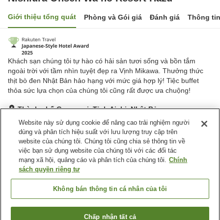
Giới thiệu tổng quát
Phòng và Gói giá
Đánh giá
Thông ti
Khách sạn chúng tôi tự hào có hải sản tươi sống và bồn tắm
ngoài trời với tầm nhìn tuyệt đẹp ra Vịnh Mikawa. Thưởng thức
thịt bò đen Nhật Bản hảo hạng với mức giá hợp lý! Tiệc buffet
thỏa sức lựa chọn của chúng tôi cũng rất được ưa chuộng!
Thành phố Gamagori, Tỉnh Aichi, Nhật Bản
Hiển thị trên bản đồ
Website này sử dụng cookie để nâng cao trải nghiệm người
dùng và phân tích hiệu suất với lưu lượng truy cập trên
Rất tốt
Đánh giá:
600
lượt
4.1
website của chúng tôi. Chúng tôi cũng chia sẻ thông tin về
việc bạn sử dụng website của chúng tôi với các đối tác
mạng xã hội, quảng cáo và phân tích của chúng tôi.
Chính
Tiện nghi chỗ nghỉ
sách quyền riêng tư
Bãi đỗ xe
Lounge
Thân thiện với thú cưng
Máy bán hàng tự động
Không bán thông tin cá nhân của tôi
Trang chủ
Nhật Bản
Tỉnh Aichi
Thành phố Gamagori
Chấp nhận tất cả
Tìm phòng trống