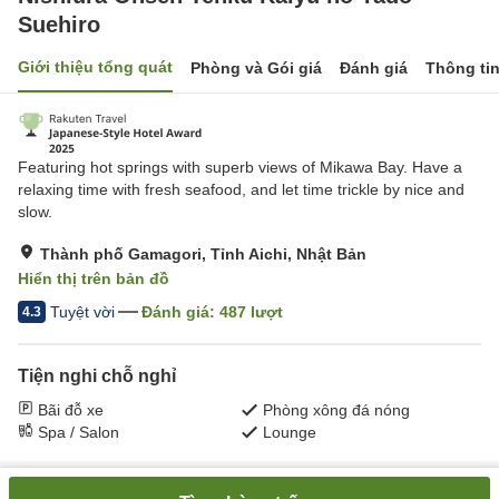
Suehiro
Giới thiệu tổng quát
Phòng và Gói giá
Đánh giá
Thông ti
Featuring hot springs with superb views of Mikawa Bay. Have a
relaxing time with fresh seafood, and let time trickle by nice and
slow.
Thành phố Gamagori, Tỉnh Aichi, Nhật Bản
Hiển thị trên bản đồ
Tuyệt vời
Đánh giá:
487
lượt
4.3
Tiện nghi chỗ nghỉ
Bãi đỗ xe
Phòng xông đá nóng
Spa / Salon
Lounge
Trang chủ
Nhật Bản
Tỉnh Aichi
Thành phố Gamagori