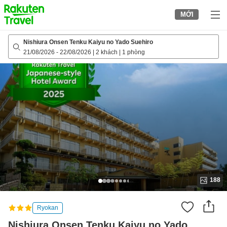
to
MỚI
top
page
Nishiura Onsen Tenku Kaiyu no Yado Suehiro
21/08/2026
-
22/08/2026
|
2 khách
|
1 phòng
188
Ryokan
Nishiura Onsen Tenku Kaiyu no Yado