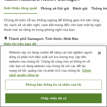
Giới thiệu tổng quát
Phòng và Gói giá
Đánh giá
Thông ti
Chúng tôi luôn nỗ lực không ngừng để không gian trở nên rộng
rãi, sạch sẽ và tiện nghi, cam kết mang đến cho bạn một kỳ nghỉ
thoải mái và riêng tư trong phòng nghỉ của bạn.
Thành phố Gamagori, Tỉnh Aichi, Nhật Bản
Hiển thị trên bản đồ
Đánh giá:
34
lượt
3.3
Website này sử dụng cookie để nâng cao trải nghiệm người
dùng và phân tích hiệu suất với lưu lượng truy cập trên
website của chúng tôi. Chúng tôi cũng chia sẻ thông tin về
Tiện nghi chỗ nghỉ
việc bạn sử dụng website của chúng tôi với các đối tác
mạng xã hội, quảng cáo và phân tích của chúng tôi.
Chính
Bãi đỗ xe
Máy bán hàng tự động
sách quyền riêng tư
Phòng họp
Phòng đa năng
Không bán thông tin cá nhân của tôi
Trang chủ
Nhật Bản
Tỉnh Aichi
Thành phố Gamagori
Tabist Katahara Resort Gamagori
Chấp nhận tất cả
Tìm phòng trống