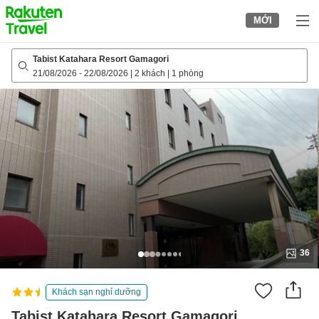
to
MỚI
top
page
Tabist Katahara Resort Gamagori
21/08/2026
-
22/08/2026
|
2 khách
|
1 phòng
36
Khách sạn nghỉ dưỡng
Tabist Katahara Resort Gamagori