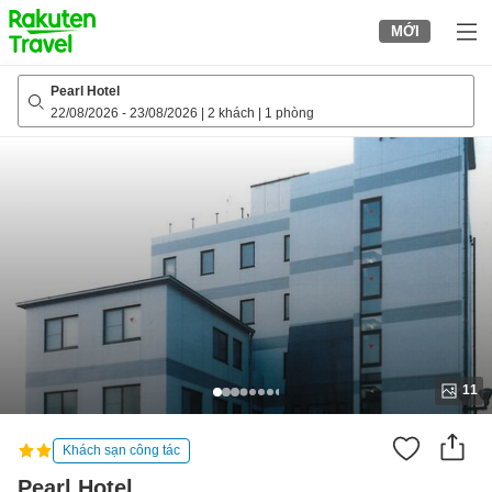
to
MỚI
top
page
Pearl Hotel
22/08/2026
-
23/08/2026
|
2 khách
|
1 phòng
11
Khách sạn công tác
Pearl Hotel