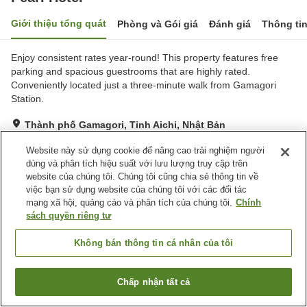
Giới thiệu tổng quát
Phòng và Gói giá
Đánh giá
Thông ti
Enjoy consistent rates year-round! This property features free
parking and spacious guestrooms that are highly rated.
Conveniently located just a three-minute walk from Gamagori
Station.
Thành phố Gamagori, Tỉnh Aichi, Nhật Bản
Hiển thị trên bản đồ
Website này sử dụng cookie để nâng cao trải nghiệm người
Rất tốt
Đánh giá:
60
lượt
3.9
dùng và phân tích hiệu suất với lưu lượng truy cập trên
website của chúng tôi. Chúng tôi cũng chia sẻ thông tin về
việc bạn sử dụng website của chúng tôi với các đối tác
Tiện nghi chỗ nghỉ
mạng xã hội, quảng cáo và phân tích của chúng tôi.
Chính
sách quyền riêng tư
Bãi đỗ xe
Spa / Salon
Cafe
Máy bán hàng tự động
Không bán thông tin cá nhân của tôi
Trang chủ
Nhật Bản
Tỉnh Aichi
Thành phố Gamagori
Chấp nhận tất cả
Pearl Hotel
Tìm phòng trống