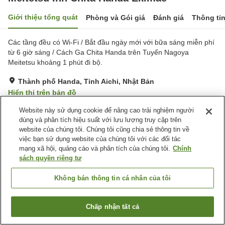
Giới thiệu tổng quát
Phòng và Gói giá
Đánh giá
Thông ti
Các tầng đều có Wi-Fi / Bắt đầu ngày mới với bữa sáng miễn phí
từ 6 giờ sáng / Cách Ga Chita Handa trên Tuyến Nagoya
Meitetsu khoảng 1 phút đi bộ.
Thành phố Handa, Tỉnh Aichi, Nhật Bản
Hiển thị trên bản đồ
Rất tốt
Đánh giá:
344
lượt
3.9
Website này sử dụng cookie để nâng cao trải nghiệm người
dùng và phân tích hiệu suất với lưu lượng truy cập trên
website của chúng tôi. Chúng tôi cũng chia sẻ thông tin về
Tiện nghi chỗ nghỉ
việc bạn sử dụng website của chúng tôi với các đối tác
mạng xã hội, quảng cáo và phân tích của chúng tôi.
Chính
Bãi đỗ xe
Spa / Salon
sách quyền riêng tư
Máy bán hàng tự động
Giặt ủi có phí
Không bán thông tin cá nhân của tôi
Trang chủ
Nhật Bản
Tỉnh Aichi
Thành phố Handa
Meitetsu Inn Chita Handa Ekimae
Chấp nhận tất cả
Tìm phòng trống