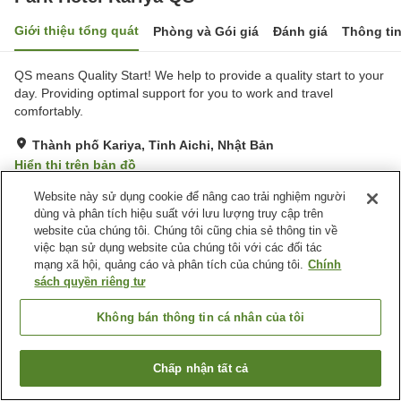
Giới thiệu tổng quát
Phòng và Gói giá
Đánh giá
Thông ti
QS means Quality Start! We help to provide a quality start to your
day. Providing optimal support for you to work and travel
comfortably.
Thành phố Kariya, Tỉnh Aichi, Nhật Bản
Hiển thị trên bản đồ
Rất tốt
Đánh giá:
239
lượt
4.2
Website này sử dụng cookie để nâng cao trải nghiệm người
dùng và phân tích hiệu suất với lưu lượng truy cập trên
website của chúng tôi. Chúng tôi cũng chia sẻ thông tin về
Tiện nghi chỗ nghỉ
việc bạn sử dụng website của chúng tôi với các đối tác
mạng xã hội, quảng cáo và phân tích của chúng tôi.
Chính
Dịch Vụ Đưa Đón
Dịch Vụ Giặt Ủi
sách quyền riêng tư
Quầy izakaya
Máy bán hàng tự động
Không bán thông tin cá nhân của tôi
Trang chủ
Nhật Bản
Tỉnh Aichi
Thành phố Kariya
Park Hotel Kariya QS
Chấp nhận tất cả
Tìm phòng trống