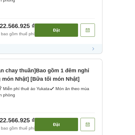
ận phòng
22.566.925 ₫
Đặt
 bao gồm thuế phí
ăn chay thuần]Bao gồm 1 đêm nghỉ
 món Nhật] [Bữa tối món Nhật]
Miễn phí thuê áo Yukata
Món ăn theo mùa
ận phòng
22.566.925 ₫
Đặt
 bao gồm thuế phí