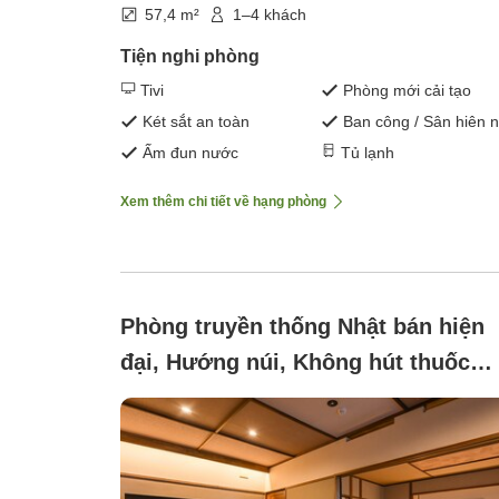
57,4 m²
1–4 khách
Tiện nghi phòng
Tivi
Phòng mới cải tạo
Két sắt an toàn
Ban công / Sân hiên 
Ấm đun nước
Tủ lạnh
Xem thêm chi tiết về hạng phòng
Phòng truyền thống Nhật bán hiện
đại, Hướng núi, Không hút thuốc
(Lấy cảm hứng từ hòa hợp, cảm nh
làn gió dễ chịu [Phòng ăn／Không
hút thuốc]57m²)