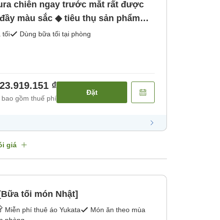
ura chiên ngay trước mắt rất được
đầy màu sắc ◆ tiêu thụ sản phẩm
g] [Bữa tối]
 tối
Dùng bữa tối tại phòng
23.919.151 ₫
Đặt
 bao gồm thuế phí
i giá
[Bữa tối món Nhật]
Miễn phí thuê áo Yukata
Món ăn theo mùa