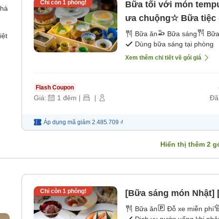
Chỉ còn
1
phòng!
Bữa tối với món temp
nhà
ưa chuộng☆ Bữa tiệc 
địa phương ◆ [Bữa sán
Bữa ăn
Bữa sáng
Bữa
iệt
Dùng bữa sáng tại phòng
Xem thêm chi tiết về gói giá
Flash Coupon
Giá:
1
đêm
|
|
Đã
Áp dụng mã
giảm
2.485.709 ₫
Hiển thị thêm
2
gó
Chỉ còn
1
phòng!
[Bữa sáng món Nhật] 
Bữa ăn
Đỗ xe miễn phí