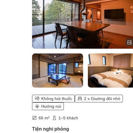
Cấm hút thuốc ＜66 mét vuông＞)
Không hút thuốc
2 x Giường đôi nhỏ
Hướng núi
66 m²
1–5 khách
Tiện nghi phòng