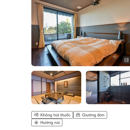
cho bản thân [Phòng chiếu phim]
Không hút thuốc ＜57m²＞)
Không hút thuốc
Giường đơn
Hướng núi