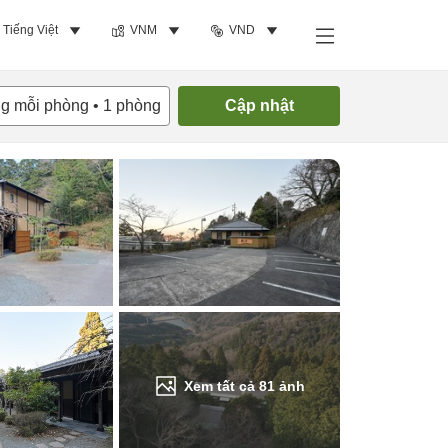
Tiếng Việt
VNM
VND
Tìm phòng trống
ng mỗi phòng
•
1
phòng
Cập nhật
Xem tất cả
81
ảnh