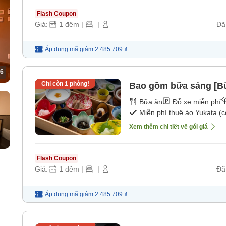
Flash Coupon
Giá:
1
đêm
|
|
Đã
Áp dụng mã
giảm
2.485.709 ₫
6
Chỉ còn
1
phòng!
Bao gồm bữa sáng [B
Bữa ăn
Đỗ xe miễn phí
Miễn phí thuê áo Yukata (có
Xem thêm chi tiết về gói giá
Flash Coupon
Giá:
1
đêm
|
|
Đã
Áp dụng mã
giảm
2.485.709 ₫