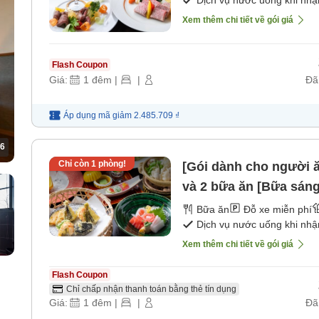
Dịch vụ nước uống khi nh
Xem thêm chi tiết về gói giá
Flash Coupon
Giá:
1
đêm
|
|
Đã
Áp dụng mã
giảm
2.485.709 ₫
6
Chỉ còn
1
phòng!
[Gói dành cho người 
và 2 bữa ăn [Bữa sáng
Bữa ăn
Đỗ xe miễn phí
Dịch vụ nước uống khi nh
Xem thêm chi tiết về gói giá
Flash Coupon
Chỉ chấp nhận thanh toán bằng thẻ tín dụng
Giá:
1
đêm
|
|
Đã