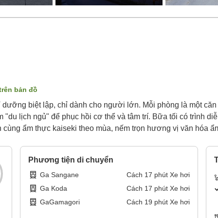
 trên bản đồ
hỉ dưỡng biệt lập, chỉ dành cho người lớn. Mỗi phòng là một căn 
ệm "du lịch ngủ" để phục hồi cơ thể và tâm trí. Bữa tối có trìn
 cùng ẩm thực kaiseki theo mùa, nếm trọn hương vị văn hóa ẩ
Phương tiện di chuyển
T
Ga Sangane
Cách
17
phút
Xe hơi
Ga Koda
Cách
17
phút
Xe hơi
GaGamagori
Cách
19
phút
Xe hơi