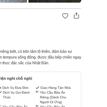
riêng biệt, có bồn tắm lộ thiên, đảm bảo sự
h diễn tempura sống động, được đầu bếp chiên ngay
m thực đặc sắc của Nhật Bản.
iện nghi chỗ nghỉ
Dịch Vụ Đưa Đón
Giao Hàng Tận Nhà
Dịch Vụ Gọi Đánh
Yêu Cầu Bữa Ăn
Thức
Riêng (Dành Cho
Người Dị Ứng)
Yêu Cầu Bữa Ăn
Yêu Cầu Bữa Ăn