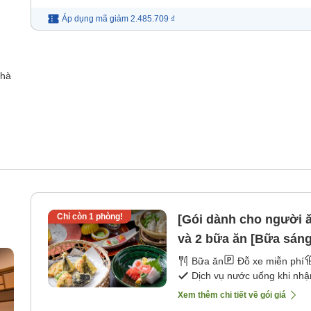
Áp dụng mã
giảm
2.485.709 ₫
nhà
Chỉ còn
1
phòng!
[Gói dành cho người 
và 2 bữa ăn [Bữa sáng
ận
Bữa ăn
Đỗ xe miễn phí
Dịch vụ nước uống khi nh
Xem thêm chi tiết về gói giá