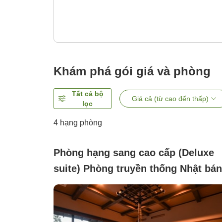
Khám phá gói giá và phòng
Tất cả bộ
Giá cả (từ cao đến thấp)
lọc
4
hạng phòng
Phòng hạng sang cao cấp (Deluxe
suite) Phòng truyền thống Nhật bán
hiện đại, Hướng núi, Không hút
thuốc (Phòng đặc biệt với sắc màu
khác biệt của không gian lò sưởi