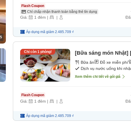
Flash Coupon
Chỉ chấp nhận thanh toán bằng thẻ tín dụng
Giá:
1
đêm
|
|
Đã
Áp dụng mã
giảm
2.485.709 ₫
5
Chỉ còn
1
phòng!
[Bữa sáng món Nhật] 
Bữa ăn
Đỗ xe miễn phí
Dịch vụ nước uống khi nh
Xem thêm chi tiết về gói giá
Flash Coupon
Giá:
1
đêm
|
|
Đã
Áp dụng mã
giảm
2.485.709 ₫