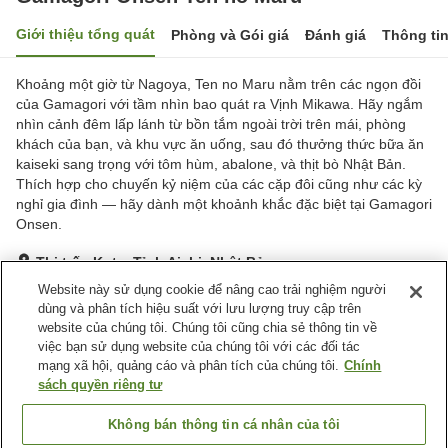
Giới thiệu tổng quát
Phòng và Gói giá
Đánh giá
Thông ti
Khoảng một giờ từ Nagoya, Ten no Maru nằm trên các ngọn đồi
của Gamagori với tầm nhìn bao quát ra Vịnh Mikawa. Hãy ngắm
nhìn cảnh đêm lấp lánh từ bồn tắm ngoài trời trên mái, phòng
khách của bạn, và khu vực ăn uống, sau đó thưởng thức bữa ăn
kaiseki sang trọng với tôm hùm, abalone, và thịt bò Nhật Bản.
Thích hợp cho chuyến kỷ niệm của các cặp đôi cũng như các kỳ
nghỉ gia đình — hãy dành một khoảnh khắc đặc biệt tại Gamagori
Onsen.
Thị trấn Kota, Tỉnh Aichi, Nhật Bản
Hiển thị trên bản đồ
Website này sử dụng cookie để nâng cao trải nghiệm người
dùng và phân tích hiệu suất với lưu lượng truy cập trên
Tuyệt vời
Đánh giá:
436
lượt
4.3
website của chúng tôi. Chúng tôi cũng chia sẻ thông tin về
việc bạn sử dụng website của chúng tôi với các đối tác
mạng xã hội, quảng cáo và phân tích của chúng tôi.
Chính
Tiện nghi chỗ nghỉ
sách quyền riêng tư
Bãi đỗ xe
Phòng xông đá nóng
Xông hơi
Spa / Salon
Không bán thông tin cá nhân của tôi