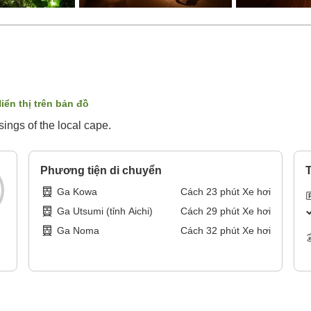
iển thị trên bản đồ
sings of the local cape.
Phương tiện di chuyển
T
Ga Kowa
Cách
23
phút
Xe hơi
Ga Utsumi (tỉnh Aichi)
Cách
29
phút
Xe hơi
Ga Noma
Cách
32
phút
Xe hơi