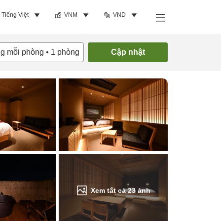
Tiếng Việt
VNM
VND
Tìm phòng trống
ng mỗi phòng
•
1
phòng
Cập nhật
Xem tất cả
23
ảnh