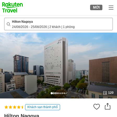
to
MỚI
top
page
Hilton Nagoya
24/08/2026
-
25/08/2026
|
2 khách
|
1 phòng
120
Khách sạn thành phố
Hilton Nagoya