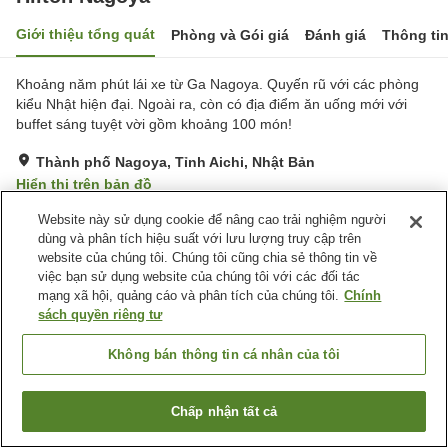
Giới thiệu tổng quát
Phòng và Gói giá
Đánh giá
Thông ti
Khoảng năm phút lái xe từ Ga Nagoya. Quyến rũ với các phòng
kiểu Nhật hiện đại. Ngoài ra, còn có địa điểm ăn uống mới với
buffet sáng tuyệt vời gồm khoảng 100 món!
Thành phố Nagoya, Tỉnh Aichi, Nhật Bản
Hiển thị trên bản đồ
Tuyệt vời
Đánh giá:
118
lượt
4.4
Website này sử dụng cookie để nâng cao trải nghiệm người
dùng và phân tích hiệu suất với lưu lượng truy cập trên
website của chúng tôi. Chúng tôi cũng chia sẻ thông tin về
Tiện nghi chỗ nghỉ
việc bạn sử dụng website của chúng tôi với các đối tác
mạng xã hội, quảng cáo và phân tích của chúng tôi.
Chính
Wi-Fi
Cách nhà ga 5 phút đi bộ
sách quyền riêng tư
Xông hơi
Phòng tập gym
Không bán thông tin cá nhân của tôi
Trang chủ
Nhật Bản
Tỉnh Aichi
Thành phố Nagoya
Hilton Nagoya
Chấp nhận tất cả
Tìm phòng trống