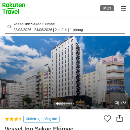
to
MỚI
top
page
Vessel Inn Sakae Ekimae
23/08/2026
-
24/08/2026
|
2 khách
|
1 phòng
172
Khách sạn công tác
Vessel Inn Sakae Ekimae