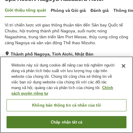
Giới thiệu tổng quát
Phòng và Gói giá
Đánh giá
Thông ti
Vị trí chiến lược với giao thông thuận tiện đến Sân bay Quốc tế
Chubu, hội trường thành phố Nagoya, suối nước nóng
Nagashima, trung tâm triển lãm Port Messe, thủy cung công cộng
cảng Nagoya và sân vận động Thể thao Mizuho.
Thành phố Nagoya, Tỉnh Aichi, Nhật Bản
Hiển thị trên bản đồ
Website này sử dụng cookie để nâng cao trải nghiệm người
Tuyệt vời
Đánh giá:
726
lượt
4.4
dùng và phân tích hiệu suất với lưu lượng truy cập trên
website của chúng tôi. Chúng tôi cũng chia sẻ thông tin về
việc bạn sử dụng website của chúng tôi với các đối tác
Tiện nghi chỗ nghỉ
mạng xã hội, quảng cáo và phân tích của chúng tôi.
Chính
sách quyền riêng tư
Bãi đỗ xe
Bể sục
Xông hơi
Phòng tập gym
Không bán thông tin cá nhân của tôi
Trang chủ
Nhật Bản
Tỉnh Aichi
Thành phố Nagoya
Chấp nhận tất cả
Spa Resort Nagoya Kasadera Hotel
Tìm phòng trống