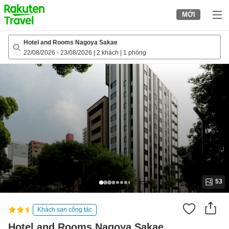
to
MỚI
top
page
Hotel and Rooms Nagoya Sakae
22/08/2026
-
23/08/2026
|
2 khách
|
1 phòng
53
Khách sạn công tác
Hotel and Rooms Nagoya Sakae