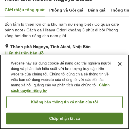
Giới thiệu tổng quát
Phòng và Gói giá
Đánh giá
Thông ti
Bồn tắm lộ thiên lớn chia khu nam nữ riêng biệt / Có quán cafe
bánh ngọt / Cách ga Hisaya Odori khoảng 5 phút đi bộ/ Phòng
xông hơi dành riêng cho nam giới.
Thành phố Nagoya, Tỉnh Aichi, Nhật Bản
Hiển thị trên bản đồ
Tuyệt vời
Đánh giá:
352
lượt
4.3
Website này sử dụng cookie để nâng cao trải nghiệm người
dùng và phân tích hiệu suất với lưu lượng truy cập trên
website của chúng tôi. Chúng tôi cũng chia sẻ thông tin về
Tiện nghi chỗ nghỉ
việc bạn sử dụng website của chúng tôi với các đối tác
mạng xã hội, quảng cáo và phân tích của chúng tôi.
Chính
Máy bán hàng tự động
Nhà Tắm Lộ Thiên (Có
sách quyền riêng tư
Nước Nóng)
Giặt ủi có phí
Nhà Tắm Công Cộng
Không bán thông tin cá nhân của tôi
Trang chủ
Nhật Bản
Tỉnh Aichi
Thành phố Nagoya
Hotel and Rooms Nagoya Sakae
Chấp nhận tất cả
Tìm phòng trống