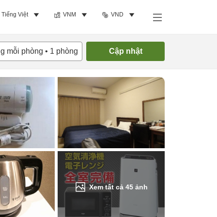
Tiếng Việt
VNM
VND
Tìm phòng trống
ng mỗi phòng
•
1
phòng
Cập nhật
Xem tất cả
45
ảnh