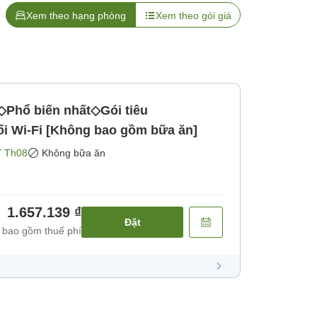
Xem theo hạng phòng
Xem theo gói giá
Phổ biến nhất◇Gói tiêu
ối Wi-Fi [Không bao gồm bữa ăn]
7 Th08
Không bữa ăn
1.657.139 ₫
Đặt
 bao gồm thuế phí