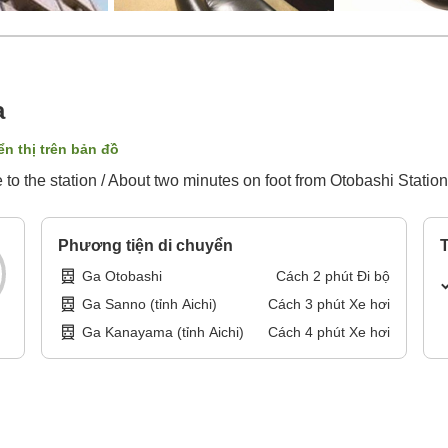
a
ển thị trên bản đồ
to the station / About two minutes on foot from Otobashi Statio
Phương tiện di chuyển
T
Ga Otobashi
Cách
2
phút
Đi bộ
Ga Sanno (tỉnh Aichi)
Cách
3
phút
Xe hơi
Ga Kanayama (tỉnh Aichi)
Cách
4
phút
Xe hơi