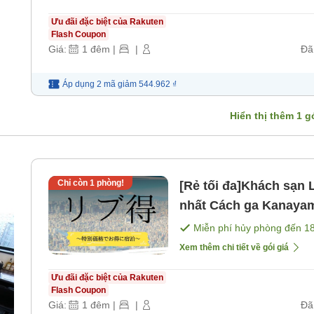
Ưu đãi đặc biệt của Rakuten
Flash Coupon
Giá:
1
đêm
|
|
Đã
Áp dụng 2 mã
giảm
544.962 ₫
Hiển thị thêm
1
gó
Chỉ còn
1
phòng!
[Rẻ tối đa]Khách sạn 
nhất Cách ga Kanayam
gồm bữa sáng] [Khôn
Miễn phí hủy phòng đến
1
Xem thêm chi tiết về gói giá
Ưu đãi đặc biệt của Rakuten
Flash Coupon
Giá:
1
đêm
|
|
Đã