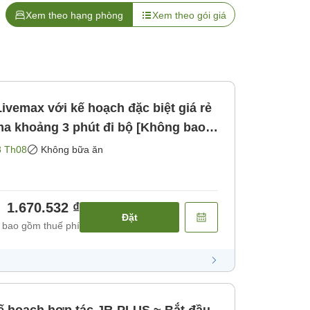
Xem theo hạng phòng
Xem theo gói giá
Livemax với kế hoạch đặc biệt giá rẻ
a khoảng 3 phút đi bộ [Không bao
g bao gồm bữa ăn]
8 Th08
Không bữa ăn
1.670.532 ₫
Đặt
 bao gồm thuế phí