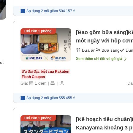
Áp dụng 2 mã
giảm
504.157 ₫
Chỉ còn
1
phòng!
[Bao gồm bữa sáng]Kế
một ngày với hộp cơm
Bữa ăn
Bữa sáng
Dùn
Xem thêm chi tiết về gói giá
et
Ưu đãi đặc biệt của Rakuten
Flash Coupon
Giá:
1
đêm
|
|
Đã
Áp dụng 2 mã
giảm
555.455 ₫
Chỉ còn
1
phòng!
[Kế hoạch tiêu chuẩn
Kanayama khoảng 3 phú