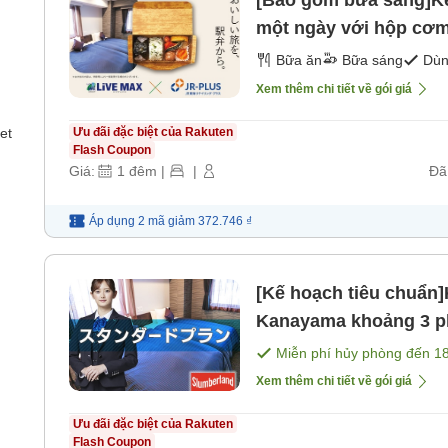
[Bao gồm bữa sáng]Kế
một ngày với hộp cơm
Bữa ăn
Bữa sáng
Dùn
Xem thêm chi tiết về gói giá
et
Ưu đãi đặc biệt của Rakuten
Flash Coupon
Giá:
1
đêm
|
|
Đã
Áp dụng 2 mã
giảm
372.746 ₫
[Kế hoạch tiêu chuẩn
Kanayama khoảng 3 phú
gồm bữa ăn]
Miễn phí hủy phòng đến
1
Xem thêm chi tiết về gói giá
Ưu đãi đặc biệt của Rakuten
Flash Coupon