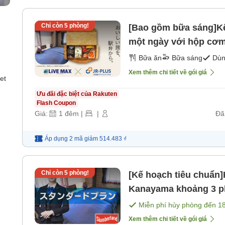
Chỉ còn
5
phòng!
[Bao gồm bữa sáng]Kế
một ngày với hộp cơm
Bữa ăn
Bữa sáng
Dùn
Xem thêm chi tiết về gói giá
et
Ưu đãi đặc biệt của Rakuten
Flash Coupon
Giá:
1
đêm
|
|
Đã
Áp dụng 2 mã
giảm
514.483 ₫
Chỉ còn
5
phòng!
[Kế hoạch tiêu chuẩn
Kanayama khoảng 3 phú
gồm bữa ăn]
Miễn phí hủy phòng đến
1
Xem thêm chi tiết về gói giá