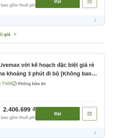
Đặt
 bao gồm thuế phí
i giá
Livemax với kế hoạch đặc biệt giá rẻ
a khoảng 3 phút đi bộ [Không bao
g bao gồm bữa ăn]
8 Th08
Không bữa ăn
2.406.699 ₫
Đặt
 bao gồm thuế phí