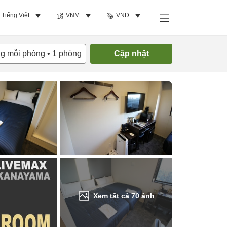
Tiếng Việt
VNM
VND
Tìm phòng trống
ng mỗi phòng
•
1
phòng
Cập nhật
Xem tất cả
70
ảnh