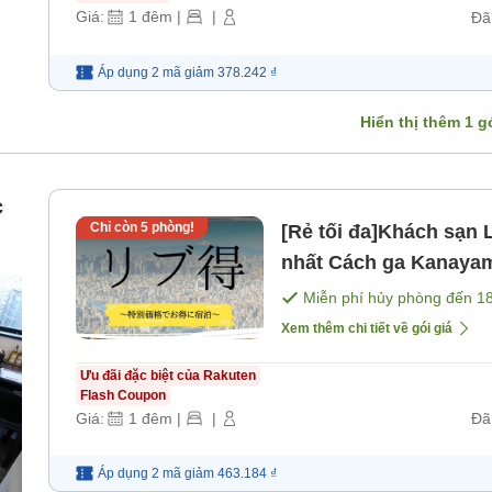
Giá:
1
đêm
|
|
Đã
Áp dụng 2 mã
giảm
378.242 ₫
Hiển thị thêm
1
gó
c
Chỉ còn
5
phòng!
[Rẻ tối đa]Khách sạn 
nhất Cách ga Kanayam
gồm bữa sáng] [Khôn
Miễn phí hủy phòng đến
1
Xem thêm chi tiết về gói giá
Ưu đãi đặc biệt của Rakuten
Flash Coupon
Giá:
1
đêm
|
|
Đã
Áp dụng 2 mã
giảm
463.184 ₫