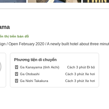
yama
ển thị trên bản đồ
ign / Open February 2020 / A newly built hotel about three min
Phương tiện di chuyển
Ga Kanayama (tỉnh Aichi)
Cách
3
phút
Đi bộ
Ga Otobashi
Cách
3
phút
Xe hơi
Ga Nishi Takakura
Cách
3
phút
Xe hơi