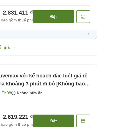
2.831.411 ₫
Đặt
 bao gồm thuế phí
i giá
Livemax với kế hoạch đặc biệt giá rẻ
a khoảng 3 phút đi bộ [Không bao
g bao gồm bữa ăn]
8 Th08
Không bữa ăn
2.619.221 ₫
Đặt
 bao gồm thuế phí