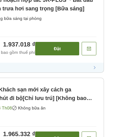
 hoạch hợp tác JR-PLUS ~ Bắt đầu
 trưa hơi sang trọng [Bữa sáng]
g bữa sáng tại phòng
1.937.018 ₫
Đặt
 bao gồm thuế phí
]Khách sạn mới xây cách ga
t đi bộ[Chỉ lưu trú] [Không bao
8 Th08
Không bữa ăn
1.965.332 ₫