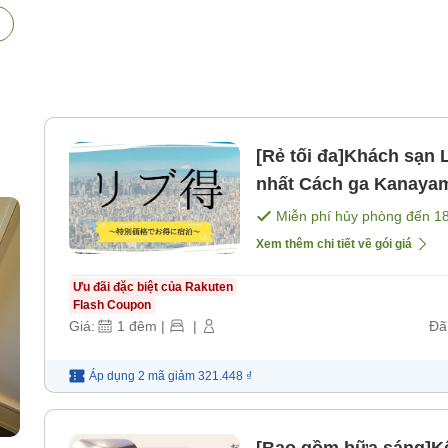
[Rẻ tối đa]Khách sạn 
nhất Cách ga Kanayam
gồm bữa sáng] [Khôn
Miễn phí hủy phòng đến
1
Xem thêm chi tiết về gói giá
Ưu đãi đặc biệt của Rakuten
Flash Coupon
Giá:
1
đêm
|
|
Đã
Áp dụng 2 mã
giảm
321.448 ₫