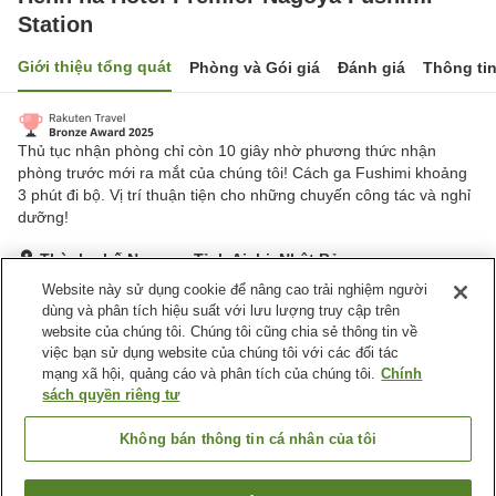
Station
Giới thiệu tổng quát
Phòng và Gói giá
Đánh giá
Thông ti
Thủ tục nhận phòng chỉ còn 10 giây nhờ phương thức nhận
phòng trước mới ra mắt của chúng tôi! Cách ga Fushimi khoảng
3 phút đi bộ. Vị trí thuận tiện cho những chuyến công tác và nghỉ
dưỡng!
Thành phố Nagoya, Tỉnh Aichi, Nhật Bản
Hiển thị trên bản đồ
Website này sử dụng cookie để nâng cao trải nghiệm người
dùng và phân tích hiệu suất với lưu lượng truy cập trên
Tuyệt vời
Đánh giá:
753
lượt
4.4
website của chúng tôi. Chúng tôi cũng chia sẻ thông tin về
việc bạn sử dụng website của chúng tôi với các đối tác
mạng xã hội, quảng cáo và phân tích của chúng tôi.
Chính
Tiện nghi chỗ nghỉ
sách quyền riêng tư
Nhà hàng
Máy bán hàng tự động
Giặt ủi có phí
Giao Hàng Tận Nhà
Không bán thông tin cá nhân của tôi
Trang chủ
Nhật Bản
Tỉnh Aichi
Thành phố Nagoya