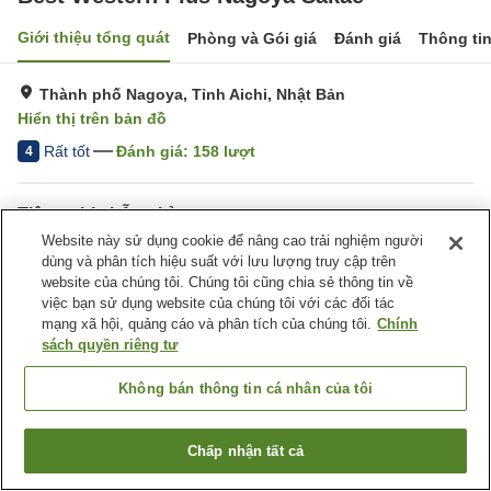
Giới thiệu tổng quát
Phòng và Gói giá
Đánh giá
Thông ti
Thành phố Nagoya, Tỉnh Aichi, Nhật Bản
Hiển thị trên bản đồ
Rất tốt
Đánh giá:
158
lượt
4
Tiện nghi chỗ nghỉ
Website này sử dụng cookie để nâng cao trải nghiệm người
Giao Hàng Tận Nhà
Dịch Vụ Gọi Đánh Thức
dùng và phân tích hiệu suất với lưu lượng truy cập trên
website của chúng tôi. Chúng tôi cũng chia sẻ thông tin về
việc bạn sử dụng website của chúng tôi với các đối tác
Trang chủ
Nhật Bản
Tỉnh Aichi
Thành phố Nagoya
mạng xã hội, quảng cáo và phân tích của chúng tôi.
Chính
Best Western Plus Nagoya Sakae
sách quyền riêng tư
Không bán thông tin cá nhân của tôi
Chấp nhận tất cả
Tìm phòng trống