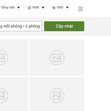
Tiếng Việt
VNM
VND
Tìm phòng trống
ng mỗi phòng
•
1
phòng
Cập nhật