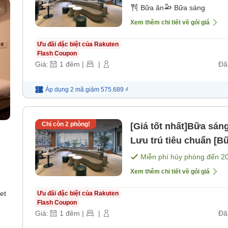
sáng]
Bữa ăn
Bữa sáng
Xem thêm chi tiết về gói giá
Ưu đãi đặc biệt của Rakuten
Flash Coupon
Giá:
1
đêm
|
|
Đã
Áp dụng 2 mã
giảm
575.689 ₫
Chỉ còn
2
phòng!
[Giá tốt nhất]Bữa sán
Lưu trú tiêu chuẩn [B
Miễn phí hủy phòng đến
2
Xem thêm chi tiết về gói giá
et
Ưu đãi đặc biệt của Rakuten
Flash Coupon
Giá:
1
đêm
|
|
Đã