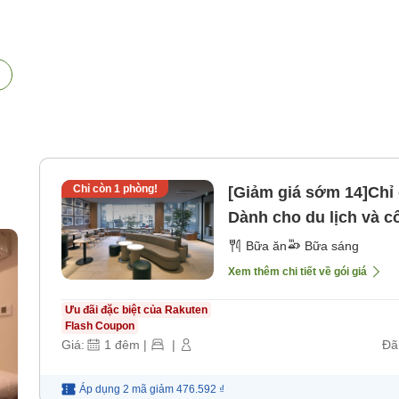
Chỉ còn
1
phòng!
[Giảm giá sớm 14]Chỉ 
Dành cho du lịch và công tác đ
sáng]
Bữa ăn
Bữa sáng
Xem thêm chi tiết về gói giá
Ưu đãi đặc biệt của Rakuten
Flash Coupon
Giá:
1
đêm
|
|
Đã
Áp dụng 2 mã
giảm
476.592 ₫