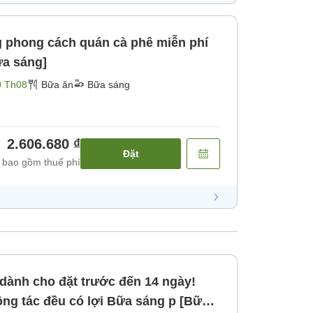
g phong cách quán cà phê miễn phí
ữa sáng]
0 Th08
Bữa ăn
Bữa sáng
2.606.680 ₫
Đặt
 bao gồm thuế phí
dành cho đặt trước đến 14 ngày!
ều có lợi Bữa sáng p [Bữa