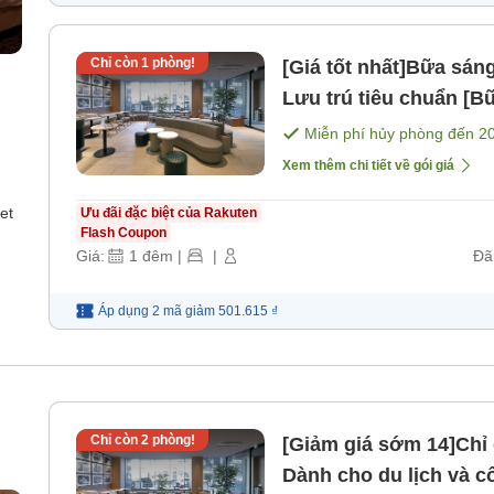
Chỉ còn
1
phòng!
[Giá tốt nhất]Bữa sán
Lưu trú tiêu chuẩn [B
Miễn phí hủy phòng đến
2
Xem thêm chi tiết về gói giá
et
Ưu đãi đặc biệt của Rakuten
Flash Coupon
Giá:
1
đêm
|
|
Đã
Áp dụng 2 mã
giảm
501.615 ₫
Chỉ còn
2
phòng!
[Giảm giá sớm 14]Chỉ 
Dành cho du lịch và công tác đ