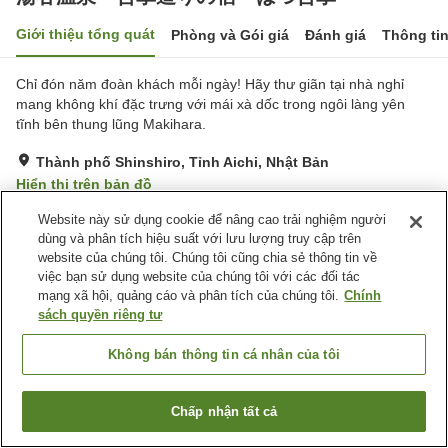
Giới thiệu tổng quát
Phòng và Gói giá
Đánh giá
Thông ti
Chỉ đón năm đoàn khách mỗi ngày! Hãy thư giãn tại nhà nghỉ
mang không khí đặc trưng với mái xà dốc trong ngôi làng yên
tĩnh bên thung lũng Makihara.
Thành phố Shinshiro, Tỉnh Aichi, Nhật Bản
Hiển thị trên bản đồ
Tuyệt vời
Đánh giá:
38
lượt
4.3
Website này sử dụng cookie để nâng cao trải nghiệm người
dùng và phân tích hiệu suất với lưu lượng truy cập trên
website của chúng tôi. Chúng tôi cũng chia sẻ thông tin về
Tiện nghi chỗ nghỉ
việc bạn sử dụng website của chúng tôi với các đối tác
mạng xã hội, quảng cáo và phân tích của chúng tôi.
Chính
Dịch Vụ Đưa Đón
Nhà hàng Nhật
sách quyền riêng tư
Bể tắm ngoài trời
Nhà Tắm Công Cộng
Không bán thông tin cá nhân của tôi
Trang chủ
Nhật Bản
Tỉnh Aichi
Thành phố Shinshiro
湯谷温泉 合掌造りの宿 はづ合掌
Chấp nhận tất cả
Tìm phòng trống