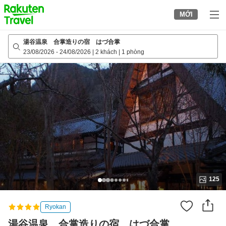
to
MỚI
top
page
湯谷温泉 合掌造りの宿 はづ合掌
23/08/2026
-
24/08/2026
|
2 khách
|
1 phòng
125
Ryokan
湯谷温泉 合掌造りの宿 はづ合掌