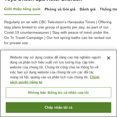
Giới thiệu tổng quát
Phòng và Gói giá
Đánh giá
Thông ti
Regularly on air with CBC Television's Hanasaka Times | Offering
stay plans limited to one group of guests per day, as part of our
Covid-19 countermeasures | Stay with peace of mind under the
Go To Travel Campaign | Our hot spring baths can be rented out
for private use
Thành phố Shinshiro, Tỉnh Aichi, Nhật Bản
Website này sử dụng cookie để nâng cao trải nghiệm người
Hiển thị trên bản đồ
dùng và phân tích hiệu suất với lưu lượng truy cập trên
website của chúng tôi. Chúng tôi cũng chia sẻ thông tin về
việc bạn sử dụng website của chúng tôi với các đối tác
Tiện nghi chỗ nghỉ
mạng xã hội, quảng cáo và phân tích của chúng tôi.
Chính
Bãi đỗ xe
Xông hơi
sách quyền riêng tư
Spa / Salon
Nhà hàng
Không bán thông tin cá nhân của tôi
Trang chủ
Nhật Bản
Tỉnh Aichi
Thành phố Shinshiro
Yuya Onsen Spa Hotel Shofuen
Chấp nhận tất cả
Tìm phòng trống