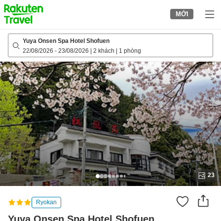
to
MỚI
top
page
Yuya Onsen Spa Hotel Shofuen
22/08/2026
-
23/08/2026
|
2 khách
|
1 phòng
23
Ryokan
Yuya Onsen Spa Hotel Shofuen