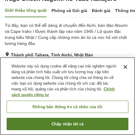
Giới thiệu tổng quát
Phòng và Gói giá
Đánh giá
Thông ti
Từ đây, bạn có thể dễ dàng di chuyển đến Aichi, bán đảo Atsumi
và Cape Irako / Được thành lập vào năm 1945 / Lữ quán đặc
trưng kiểu Nhật / Cung cấp những món ăn từ cá nóc hổ với chất
lượng hàng đầu
Thành phố Tahara, Tỉnh Aichi, Nhật Bản
Hiển thị trên bản đồ
Website này sử dụng cookie để nâng cao trải nghiệm người
Tuyệt vời
Đánh giá:
110
lượt
4.4
dùng và phân tích hiệu suất với lưu lượng truy cập trên
website của chúng tôi. Chúng tôi cũng chia sẻ thông tin về
việc bạn sử dụng website của chúng tôi với các đối tác
Tiện nghi chỗ nghỉ
mạng xã hội, quảng cáo và phân tích của chúng tôi.
Chính
sách quyền riêng tư
Bãi đỗ xe
Spa / Salon
Lounge
Bar
Không bán thông tin cá nhân của tôi
Trang chủ
Nhật Bản
Tỉnh Aichi
Thành phố Tahara
Chấp nhận tất cả
Irago Onsen Nagomi no Yado Kakujoro
Tìm phòng trống