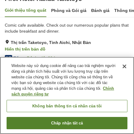
Giới thiệu tổng quát
Phòng và Gói giá
Đánh giá
Thông ti
Comic cafe available. Check out our numerous popular plans that
include breakfast and dinner.
Thị trấn Taketoyo, Tỉnh Aichi, Nhật Bản
Hiển thị trên bản đồ
Tốt
Đánh giá:
89
lượt
3.7
Website này sử dụng cookie để nâng cao trải nghiệm người
dùng và phân tích hiệu suất với lưu lượng truy cập trên
Tiện nghi chỗ nghỉ
website của chúng tôi. Chúng tôi cũng chia sẻ thông tin về
việc bạn sử dụng website của chúng tôi với các đối tác
Bãi đỗ xe
Cafe
mạng xã hội, quảng cáo và phân tích của chúng tôi.
Chính
Máy bán hàng tự động
Giặt ủi có phí
sách quyền riêng tư
Trang chủ
Nhật Bản
Tỉnh Aichi
Thị trấn Taketoyo
Không bán thông tin cá nhân của tôi
First Hotel Handa Taketoyo
Chấp nhận tất cả
Tìm phòng trống