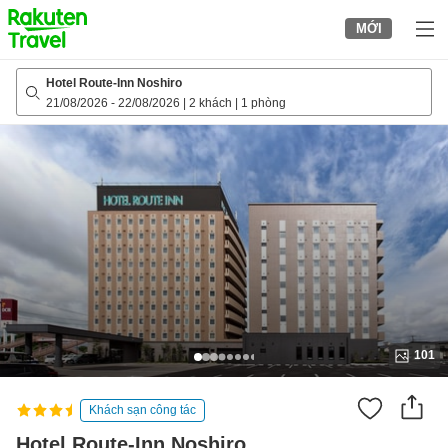
to
MỚI
top
page
Hotel Route-Inn Noshiro
21/08/2026
-
22/08/2026
|
2 khách
|
1 phòng
101
Khách sạn công tác
Hotel Route-Inn Noshiro