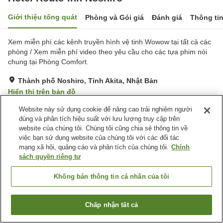
Giới thiệu tổng quát
Phòng và Gói giá
Đánh giá
Thông ti
Xem miễn phí các kênh truyền hình vệ tinh Wowow tại tất cả các
phòng / Xem miễn phí video theo yêu cầu cho các tựa phim nói
chung tại Phòng Comfort.
Thành phố Noshiro, Tỉnh Akita, Nhật Bản
Hiển thị trên bản đồ
Rất tốt
Đánh giá:
323
lượt
4.1
Website này sử dụng cookie để nâng cao trải nghiệm người
dùng và phân tích hiệu suất với lưu lượng truy cập trên
website của chúng tôi. Chúng tôi cũng chia sẻ thông tin về
Tiện nghi chỗ nghỉ
việc bạn sử dụng website của chúng tôi với các đối tác
mạng xã hội, quảng cáo và phân tích của chúng tôi.
Chính
Bãi đỗ xe
Spa / Salon
sách quyền riêng tư
Nhà hàng
Máy bán hàng tự động
Không bán thông tin cá nhân của tôi
Trang chủ
Nhật Bản
Tỉnh Akita
Thành phố Noshiro
Hotel Route-Inn Noshiro
Chấp nhận tất cả
Tìm phòng trống