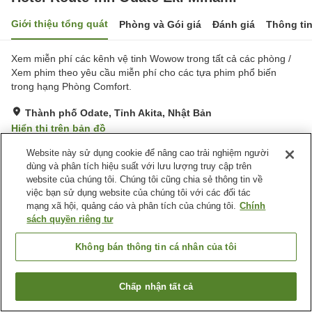
Giới thiệu tổng quát
Phòng và Gói giá
Đánh giá
Thông ti
Xem miễn phí các kênh vệ tinh Wowow trong tất cả các phòng /
Xem phim theo yêu cầu miễn phí cho các tựa phim phổ biến
trong hạng Phòng Comfort.
Thành phố Odate, Tỉnh Akita, Nhật Bản
Hiển thị trên bản đồ
Rất tốt
Đánh giá:
311
lượt
4
Website này sử dụng cookie để nâng cao trải nghiệm người
dùng và phân tích hiệu suất với lưu lượng truy cập trên
website của chúng tôi. Chúng tôi cũng chia sẻ thông tin về
Tiện nghi chỗ nghỉ
việc bạn sử dụng website của chúng tôi với các đối tác
mạng xã hội, quảng cáo và phân tích của chúng tôi.
Chính
Bãi đỗ xe
Spa / Salon
sách quyền riêng tư
Nhà hàng
Máy bán hàng tự động
Không bán thông tin cá nhân của tôi
Trang chủ
Nhật Bản
Tỉnh Akita
Thành phố Odate
Hotel Route-Inn Odate Eki Minami
Chấp nhận tất cả
Tìm phòng trống