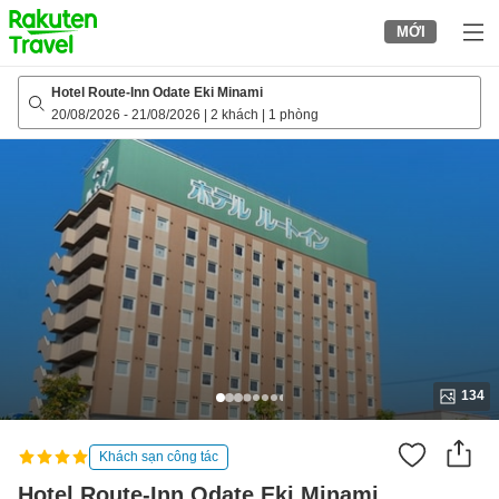
to
MỚI
top
page
Hotel Route-Inn Odate Eki Minami
20/08/2026
-
21/08/2026
|
2 khách
|
1 phòng
134
Khách sạn công tác
Hotel Route-Inn Odate Eki Minami