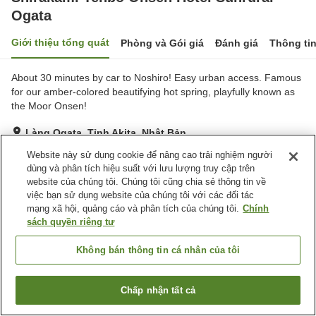
Ogata
Giới thiệu tổng quát
Phòng và Gói giá
Đánh giá
Thông ti
About 30 minutes by car to Noshiro! Easy urban access. Famous
for our amber-colored beautifying hot spring, playfully known as
the Moor Onsen!
Làng Ogata, Tỉnh Akita, Nhật Bản
Hiển thị trên bản đồ
Website này sử dụng cookie để nâng cao trải nghiệm người
dùng và phân tích hiệu suất với lưu lượng truy cập trên
Rất tốt
Đánh giá:
85
lượt
4.2
website của chúng tôi. Chúng tôi cũng chia sẻ thông tin về
việc bạn sử dụng website của chúng tôi với các đối tác
mạng xã hội, quảng cáo và phân tích của chúng tôi.
Chính
Tiện nghi chỗ nghỉ
sách quyền riêng tư
Bãi đỗ xe
Spa / Salon
Nhà hàng
Cafe
Không bán thông tin cá nhân của tôi
Trang chủ
Nhật Bản
Tỉnh Akita
Làng Ogata
Chấp nhận tất cả
Tìm phòng trống
Shirakami Tenbo Onsen Hotel Sunrural Ogata