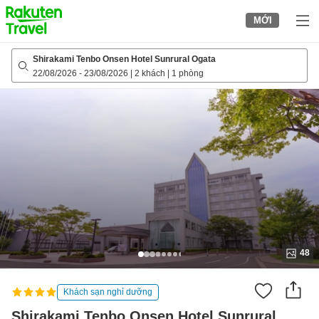
to
MỚI
top
page
Shirakami Tenbo Onsen Hotel Sunrural Ogata
22/08/2026
-
23/08/2026
|
2 khách
|
1 phòng
48
Khách sạn nghỉ dưỡng
Shirakami Tenbo Onsen Hotel Sunrural