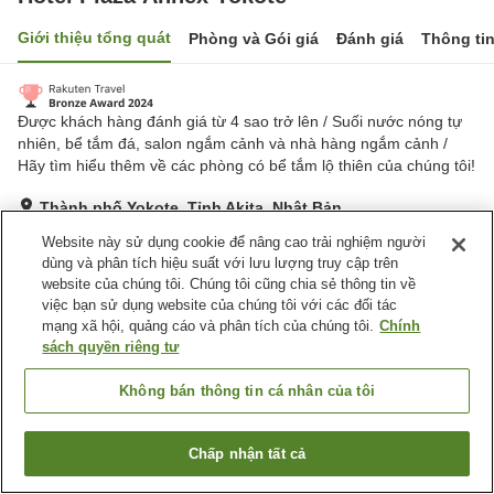
Giới thiệu tổng quát
Phòng và Gói giá
Đánh giá
Thông ti
Được khách hàng đánh giá từ 4 sao trở lên / Suối nước nóng tự
nhiên, bể tắm đá, salon ngắm cảnh và nhà hàng ngắm cảnh /
Hãy tìm hiểu thêm về các phòng có bể tắm lộ thiên của chúng tôi!
Thành phố Yokote, Tỉnh Akita, Nhật Bản
Hiển thị trên bản đồ
Website này sử dụng cookie để nâng cao trải nghiệm người
dùng và phân tích hiệu suất với lưu lượng truy cập trên
Tuyệt vời
Đánh giá:
358
lượt
4.3
website của chúng tôi. Chúng tôi cũng chia sẻ thông tin về
việc bạn sử dụng website của chúng tôi với các đối tác
mạng xã hội, quảng cáo và phân tích của chúng tôi.
Chính
Tiện nghi chỗ nghỉ
sách quyền riêng tư
Bãi đỗ xe
Bể sục
Phòng xông đá nóng
Xông hơi
Không bán thông tin cá nhân của tôi
Trang chủ
Nhật Bản
Tỉnh Akita
Thành phố Yokote
Chấp nhận tất cả
Tìm phòng trống
Hotel Plaza Annex Yokote