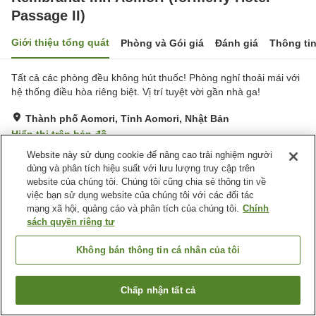
Passage II)
Giới thiệu tổng quát
Phòng và Gói giá
Đánh giá
Thông ti
Tất cả các phòng đều không hút thuốc! Phòng nghỉ thoải mái với
hệ thống điều hòa riêng biệt. Vị trí tuyệt vời gần nhà ga!
Thành phố Aomori, Tỉnh Aomori, Nhật Bản
Hiển thị trên bản đồ
Website này sử dụng cookie để nâng cao trải nghiệm người
Rất tốt
Đánh giá:
505
lượt
4.1
dùng và phân tích hiệu suất với lưu lượng truy cập trên
website của chúng tôi. Chúng tôi cũng chia sẻ thông tin về
Tiện nghi chỗ nghỉ
việc bạn sử dụng website của chúng tôi với các đối tác
mạng xã hội, quảng cáo và phân tích của chúng tôi.
Chính
Bãi đỗ xe
Spa / Salon
sách quyền riêng tư
Máy bán hàng tự động
Cửa hàng tiện ích
Không bán thông tin cá nhân của tôi
Trang chủ
Nhật Bản
Tỉnh Aomori
Thành phố Aomori
Rembrandt Inn Aomori (formerly Hotel Passage II)
Chấp nhận tất cả
Tìm phòng trống