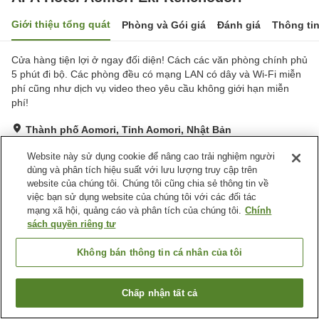
Giới thiệu tổng quát
Phòng và Gói giá
Đánh giá
Thông ti
Cửa hàng tiện lợi ở ngay đối diện! Cách các văn phòng chính phủ
5 phút đi bộ. Các phòng đều có mạng LAN có dây và Wi-Fi miễn
phí cũng như dịch vụ video theo yêu cầu không giới hạn miễn
phí!
Thành phố Aomori, Tỉnh Aomori, Nhật Bản
Hiển thị trên bản đồ
Website này sử dụng cookie để nâng cao trải nghiệm người
Rất tốt
Đánh giá:
170
lượt
4
dùng và phân tích hiệu suất với lưu lượng truy cập trên
website của chúng tôi. Chúng tôi cũng chia sẻ thông tin về
việc bạn sử dụng website của chúng tôi với các đối tác
Tiện nghi chỗ nghỉ
mạng xã hội, quảng cáo và phân tích của chúng tôi.
Chính
sách quyền riêng tư
Bãi đỗ xe
Spa / Salon
Máy bán hàng tự động
Giao Hàng Tận Nhà
Không bán thông tin cá nhân của tôi
Trang chủ
Nhật Bản
Tỉnh Aomori
Thành phố Aomori
Chấp nhận tất cả
APA Hotel Aomori Eki Kenchodori
Tìm phòng trống