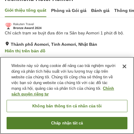
Giới thiệu tổng quát
Phòng và Gói giá
Đánh giá
Thông ti
Chỉ cách trạm xe buýt đưa đón ra Sân bay Aomori 1 phút đi bộ.
Thành phố Aomori, Tỉnh Aomori, Nhật Bản
Hiển thị trên bản đồ
Tuyệt vời
Đánh giá:
889
lượt
4.4
Website này sử dụng cookie để nâng cao trải nghiệm người
dùng và phân tích hiệu suất với lưu lượng truy cập trên
Tiện nghi chỗ nghỉ
website của chúng tôi. Chúng tôi cũng chia sẻ thông tin về
việc bạn sử dụng website của chúng tôi với các đối tác
Bãi đỗ xe
Spa / Salon
mạng xã hội, quảng cáo và phân tích của chúng tôi.
Chính
Nhà hàng
Cafe
sách quyền riêng tư
Không bán thông tin cá nhân của tôi
Trang chủ
Nhật Bản
Tỉnh Aomori
Thành phố Aomori
Richmond Hotel Aomori
Chấp nhận tất cả
Tìm phòng trống