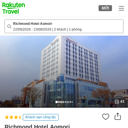
to
MỚI
top
page
Richmond Hotel Aomori
22/08/2026
-
23/08/2026
|
2 khách
|
1 phòng
43
Khách sạn công tác
Richmond Hotel Aomori