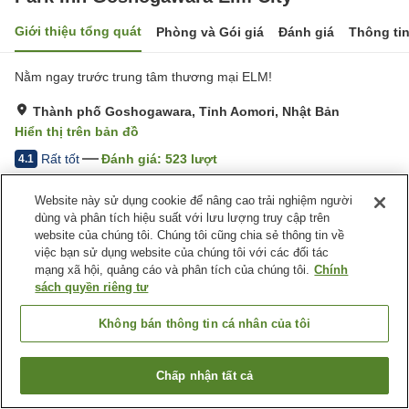
Giới thiệu tổng quát
Phòng và Gói giá
Đánh giá
Thông ti
Nằm ngay trước trung tâm thương mại ELM!
Thành phố Goshogawara, Tỉnh Aomori, Nhật Bản
Hiển thị trên bản đồ
Rất tốt
Đánh giá:
523
lượt
4.1
Website này sử dụng cookie để nâng cao trải nghiệm người
Tiện nghi chỗ nghỉ
dùng và phân tích hiệu suất với lưu lượng truy cập trên
website của chúng tôi. Chúng tôi cũng chia sẻ thông tin về
Bãi đỗ xe
Nhà hàng
việc bạn sử dụng website của chúng tôi với các đối tác
Máy bán hàng tự động
Giặt ủi có phí
mạng xã hội, quảng cáo và phân tích của chúng tôi.
Chính
sách quyền riêng tư
Trang chủ
Nhật Bản
Tỉnh Aomori
Thành phố Goshogawara
Park Inn Goshogawara Elm City
Không bán thông tin cá nhân của tôi
Chấp nhận tất cả
Tìm phòng trống