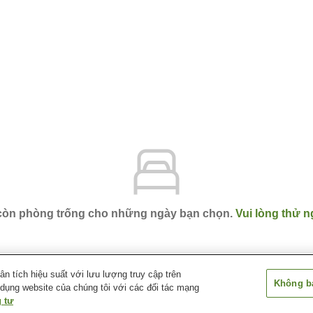
 còn phòng trống cho những ngày bạn chọn.
Vui lòng thử n
 tích hiệu suất với lưu lượng truy cập trên
Không bá
 dụng website của chúng tôi với các đối tác mạng
saki
Dormy Inn Hirosaki
 tư