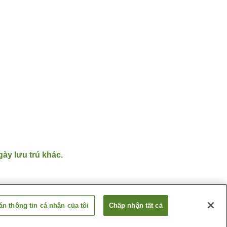
gày lưu trú khác.
n thông tin cá nhân của tôi
Chấp nhận tất cả