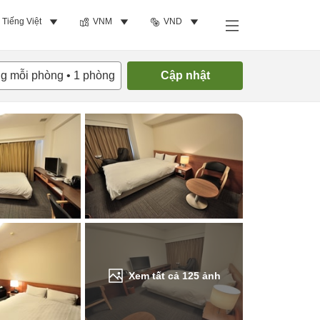
Tiếng Việt
VNM
VND
Tìm phòng trống
ng mỗi phòng
•
1
phòng
Cập nhật
Xem tất cả
125
ảnh