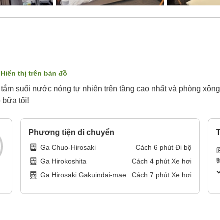
Hiển thị trên bản đồ
n tắm suối nước nóng tự nhiên trên tầng cao nhất và phòng xôn
 bữa tối!
Phương tiện di chuyển
T
Ga Chuo-Hirosaki
Cách
6
phút
Đi bộ
Ga Hirokoshita
Cách
4
phút
Xe hơi
Ga Hirosaki Gakuindai-mae
Cách
7
phút
Xe hơi