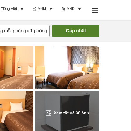
Tiếng Việt
VNM
VND
Tìm phòng trống
ng mỗi phòng
•
1
phòng
Cập nhật
Xem tất cả
38
ảnh