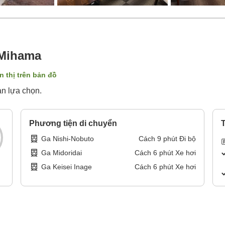
 Mihama
n thị trên bản đồ
ạn lựa chọn.
Phương tiện di chuyển
T
Ga Nishi-Nobuto
Cách
9
phút
Đi bộ
Ga Midoridai
Cách
6
phút
Xe hơi
Ga Keisei Inage
Cách
6
phút
Xe hơi