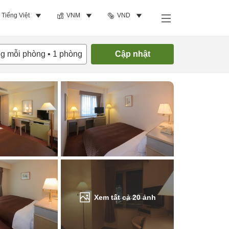
Tiếng Việt
VNM
VND
Tìm phòng trống
ng mỗi phòng
•
1
phòng
Cập nhật
Xem tất cả
20
ảnh