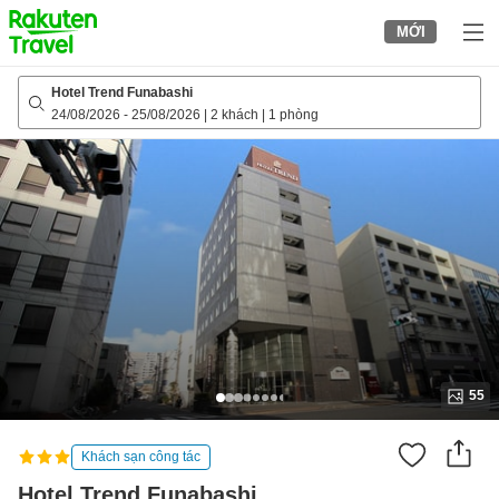
to
MỚI
top
page
Hotel Trend Funabashi
24/08/2026
-
25/08/2026
|
2 khách
|
1 phòng
55
Khách sạn công tác
Hotel Trend Funabashi