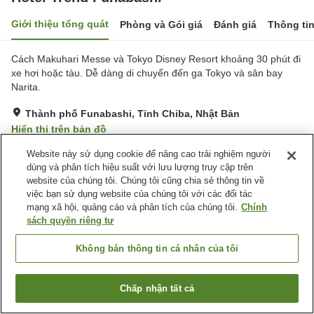
Giới thiệu tổng quát
Phòng và Gói giá
Đánh giá
Thông ti
Cách Makuhari Messe và Tokyo Disney Resort khoảng 30 phút đi
xe hơi hoặc tàu. Dễ dàng di chuyển đến ga Tokyo và sân bay
Narita.
Thành phố Funabashi, Tỉnh Chiba, Nhật Bản
Hiển thị trên bản đồ
Tốt
Đánh giá:
76
lượt
3.8
Website này sử dụng cookie để nâng cao trải nghiệm người
dùng và phân tích hiệu suất với lưu lượng truy cập trên
website của chúng tôi. Chúng tôi cũng chia sẻ thông tin về
Tiện nghi chỗ nghỉ
việc bạn sử dụng website của chúng tôi với các đối tác
mạng xã hội, quảng cáo và phân tích của chúng tôi.
Chính
Giao Hàng Tận Nhà
Máy FAX
sách quyền riêng tư
Máy bán hàng tự động
Phòng họp
Không bán thông tin cá nhân của tôi
Trang chủ
Nhật Bản
Tỉnh Chiba
Thành phố Funabashi
Hotel Trend Funabashi
Chấp nhận tất cả
Tìm phòng trống